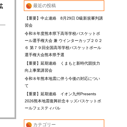
拡
最近の投稿
【重要】中止連絡 8月29日 D級新規審判講
習会
令和８年度熊本県下高等学校バスケットボ
ール選手権大会 兼 ウインターカップ２０２
６ 第７９回全国高等学校バスケットボール
選手権大会熊本県予選
【重要】延期連絡 くまもと新時代競技力
向上事業講習会
令和８年熊本地震に伴う今後の対応につい
て
【重要】延期連絡 イオン九州Presents
2026熊本地震復興祈念キッズバスケットボ
ールフェスティバル
カテゴリー