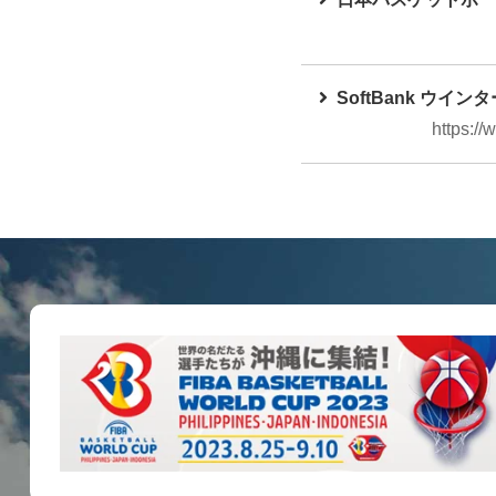
SoftBank ウイ
https:/