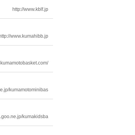
http://www.kblf.jp
http://www.kumahibb.jp
w.kumamotobasket.com/
.ne.jp/kumamotominibas
og.goo.ne.jp/kumakidsba