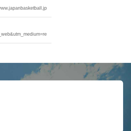
/www.japanbasketball.jp
pba_web&utm_medium=re