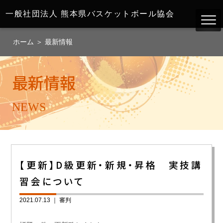
一般社団法人
熊本県バスケットボール協会
ホーム
＞
最新情報
最新情報
NEWS
【更新】D級更新・新規・昇格 実技講
習会について
2021.07.13 ｜
審判