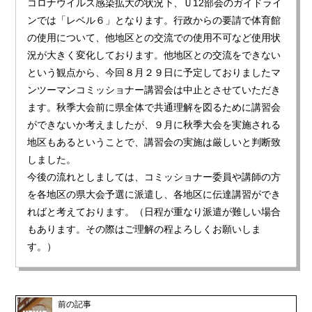
コロナウイルス感染拡大の状況下、Ｕ12部会のガイドライ
ンでは「レベル６」となります。行政からの要請で体育館
の使用について、他地区との交流での使用不可など使用状
況が大きく変化しております。他地区との交流をできない
という観点から、今回８月２９日に予定しておりましたマ
ンツーマンコミッショナー講習会は中止とさせていただき
ます。秋季大会前に県全体で共通理解を図るために講習会
ができないか考えましたが、９月に秋季大会を実施される
地区もあるということで、講習会の実施は厳しいと判断致
しました。
今後の流れとしましては、コミッショナー委員や講師の方
を各地区の県大会予選に派遣し、各地区に伝達講習ができ
ればと考えております。（日程が重なり派遣が難しい場合
もあります。その際はご理解の程よろしくお願いしま
す。）
前の記事