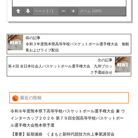
ページ
1
/
1
ズーム
100%
前の記事
令和３年度熊本県高等学校バスケットボール選手権大会 無観
客およびライブ配信
次の記事
第４回 全日本社会人バスケットボール選手権大会 九州ブロッ
ク予選組合せ
最近の投稿
令和８年度熊本県下高等学校バスケットボール選手権大会 兼 ウ
インターカップ２０２６ 第７９回全国高等学校バスケットボー
ル選手権大会熊本県予選
【重要】延期連絡 くまもと新時代競技力向上事業講習会