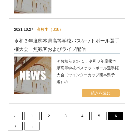
2021.10.27
高校生（U18）
令和３年度熊本県高等学校バスケットボール選手
権大会 無観客およびライブ配信
≪お知らせ≫ １．令和３年度熊本
県高等学校バスケットボール選手権
大会（ウインターカップ熊本県予
選）の...
続きを読む
←
1
2
3
4
5
6
7
→